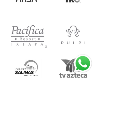
Ven a
conocernos
Insurgentes